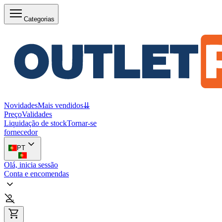
Categorias
Novidades
Mais vendidos
⇊
Preço
Validades
Liquidação de stock
Tornar-se
fornecedor
PT
Olá, inicia sessão
Conta e encomendas