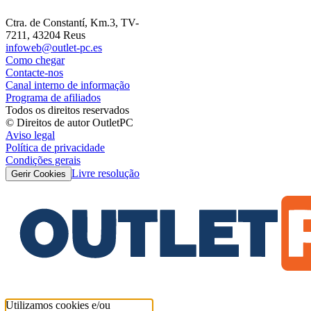
Ctra. de Constantí, Km.3, TV-
7211, 43204 Reus
infoweb@outlet-pc.es
Como chegar
Contacte-nos
Canal interno de informação
Programa de afiliados
Todos os direitos reservados
© Direitos de autor OutletPC
Aviso legal
Política de privacidade
Condições gerais
Livre resolução
Gerir Cookies
Utilizamos cookies e/ou