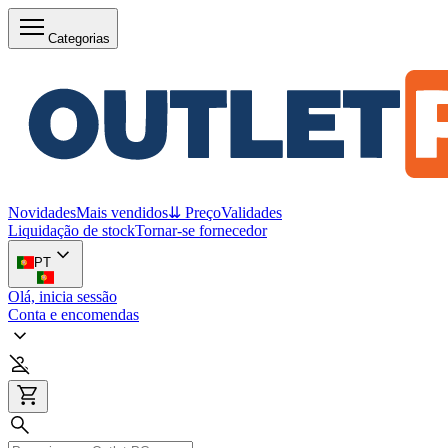
Categorias
Novidades
Mais vendidos
⇊ Preço
Validades
Liquidação de stock
Tornar-se fornecedor
PT
Olá, inicia sessão
Conta e encomendas