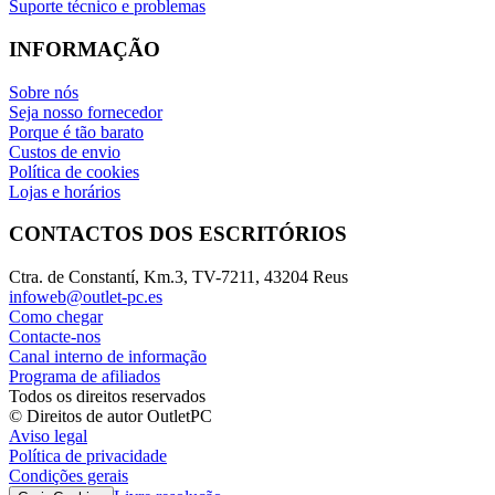
Suporte técnico e problemas
INFORMAÇÃO
Sobre nós
Seja nosso fornecedor
Porque é tão barato
Custos de envio
Política de cookies
Lojas e horários
CONTACTOS DOS ESCRITÓRIOS
Ctra. de Constantí, Km.3, TV-7211, 43204 Reus
infoweb@outlet-pc.es
Como chegar
Contacte-nos
Canal interno de informação
Programa de afiliados
Todos os direitos reservados
© Direitos de autor OutletPC
Aviso legal
Política de privacidade
Condições gerais