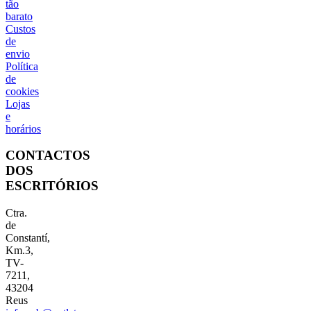
tão
barato
Custos
de
envio
Política
de
cookies
Lojas
e
horários
CONTACTOS
DOS
ESCRITÓRIOS
Ctra.
de
Constantí,
Km.3,
TV-
7211,
43204
Reus