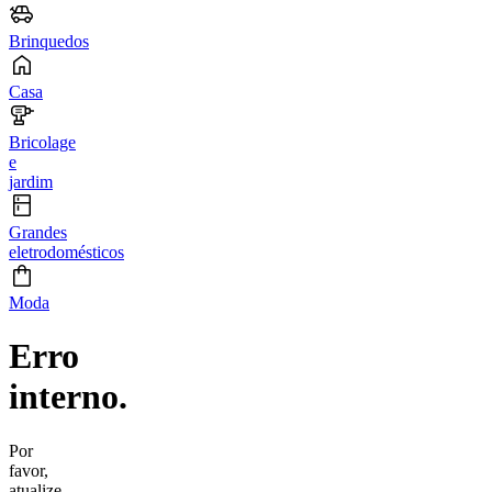
Brinquedos
Casa
Bricolage
e
jardim
Grandes
eletrodomésticos
Moda
Erro
interno.
Por
favor,
atualize