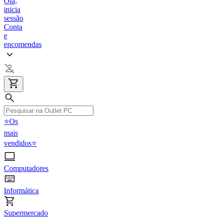
Olá,
inicia
sessão
Conta
e
encomendas
⭐Os
mais
vendidos⭐
Computadores
Informática
Supermercado