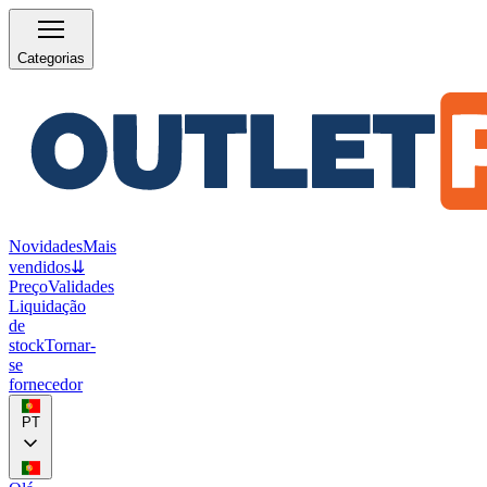
Categorias
Novidades
Mais
vendidos
⇊
Preço
Validades
Liquidação
de
stock
Tornar-
se
fornecedor
PT