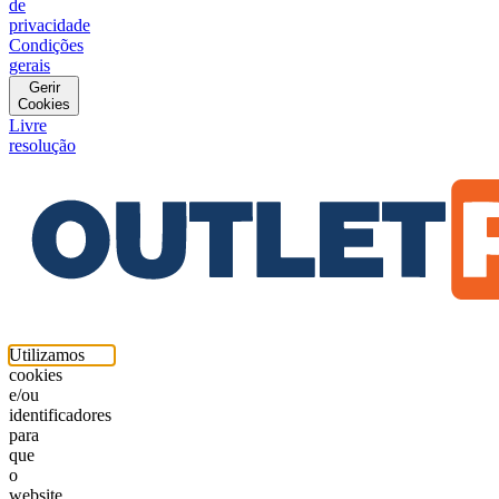
de
privacidade
Condições
gerais
Gerir
Cookies
Livre
resolução
Utilizamos
cookies
e/ou
identificadores
para
que
o
website