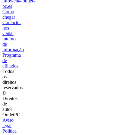
infoweb@outlet-
pc.es
Como
chegar
Contacte-
nos
Canal
interno
de
informação
Programa
de
afiliados
Todos
os
direitos
reservados
©
Direitos
de
autor
OutletPC
Aviso
legal
Política