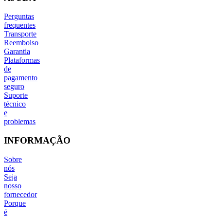
Perguntas
frequentes
Transporte
Reembolso
Garantia
Plataformas
de
pagamento
seguro
Suporte
técnico
e
problemas
INFORMAÇÃO
Sobre
nós
Seja
nosso
fornecedor
Porque
é