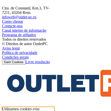
Ctra. de Constantí, Km.3, TV-
7211, 43204 Reus
infoweb@outlet-pc.es
Como chegar
Contacte-nos
Canal interno de informação
Programa de afiliados
Todos os direitos reservados
© Direitos de autor OutletPC
Aviso legal
Política de privacidade
Condições gerais
Livre resolução
Gerir Cookies
Utilizamos cookies e/ou