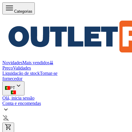
Categorias
Novidades
Mais vendidos
⇊
Preço
Validades
Liquidação de stock
Tornar-se
fornecedor
PT
Olá, inicia sessão
Conta e encomendas