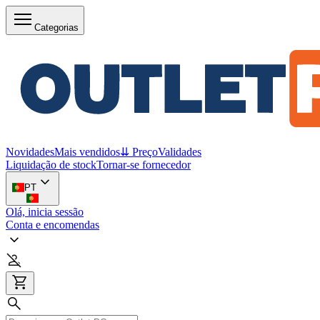
Categorias
Novidades
Mais vendidos
⇊ Preço
Validades
Liquidação de stock
Tornar-se fornecedor
PT
Olá, inicia sessão
Conta e encomendas