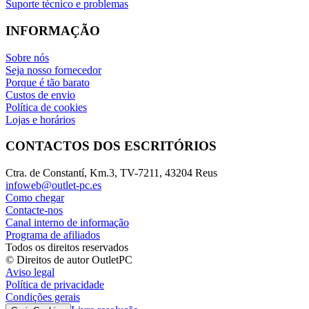
Suporte técnico e problemas
INFORMAÇÃO
Sobre nós
Seja nosso fornecedor
Porque é tão barato
Custos de envio
Política de cookies
Lojas e horários
CONTACTOS DOS ESCRITÓRIOS
Ctra. de Constantí, Km.3, TV-7211, 43204 Reus
infoweb@outlet-pc.es
Como chegar
Contacte-nos
Canal interno de informação
Programa de afiliados
Todos os direitos reservados
© Direitos de autor OutletPC
Aviso legal
Política de privacidade
Condições gerais