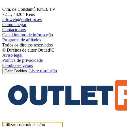
Ctra. de Constantí, Km.3, TV-
7211, 43204 Reus
infoweb@outlet-pc.es
Como chegar
Contacte-nos
Canal interno de informação
Programa de afiliados
Todos os direitos reservados
© Direitos de autor OutletPC
Aviso legal
Política de privacidade
Condições gerais
Livre resolução
Gerir Cookies
Utilizamos cookies e/ou