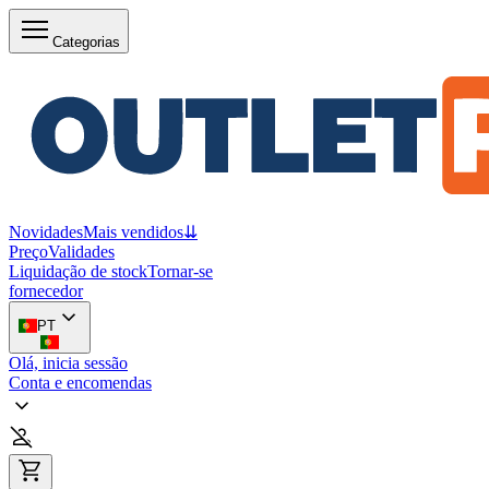
Categorias
Novidades
Mais vendidos
⇊
Preço
Validades
Liquidação de stock
Tornar-se
fornecedor
PT
Olá, inicia sessão
Conta e encomendas