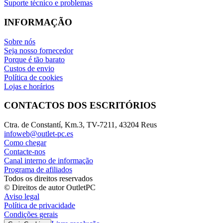
Suporte técnico e problemas
INFORMAÇÃO
Sobre nós
Seja nosso fornecedor
Porque é tão barato
Custos de envio
Política de cookies
Lojas e horários
CONTACTOS DOS ESCRITÓRIOS
Ctra. de Constantí, Km.3, TV-7211, 43204 Reus
infoweb@outlet-pc.es
Como chegar
Contacte-nos
Canal interno de informação
Programa de afiliados
Todos os direitos reservados
© Direitos de autor OutletPC
Aviso legal
Política de privacidade
Condições gerais