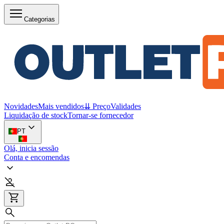
Categorias
Novidades
Mais vendidos
⇊ Preço
Validades
Liquidação de stock
Tornar-se fornecedor
PT
Olá, inicia sessão
Conta e encomendas