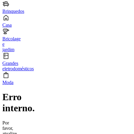
Brinquedos
Casa
Bricolage
e
jardim
Grandes
eletrodomésticos
Moda
Erro
interno.
Por
favor,
atualize