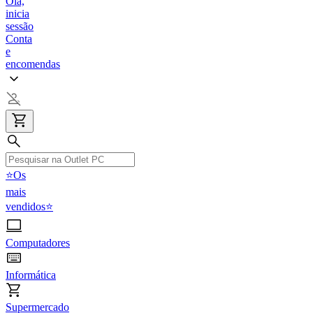
Olá,
inicia
sessão
Conta
e
encomendas
⭐Os
mais
vendidos⭐
Computadores
Informática
Supermercado