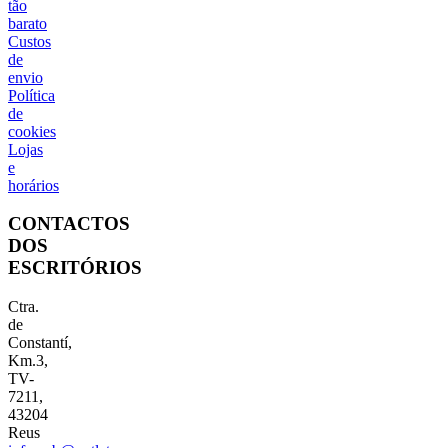
tão
barato
Custos
de
envio
Política
de
cookies
Lojas
e
horários
CONTACTOS
DOS
ESCRITÓRIOS
Ctra.
de
Constantí,
Km.3,
TV-
7211,
43204
Reus