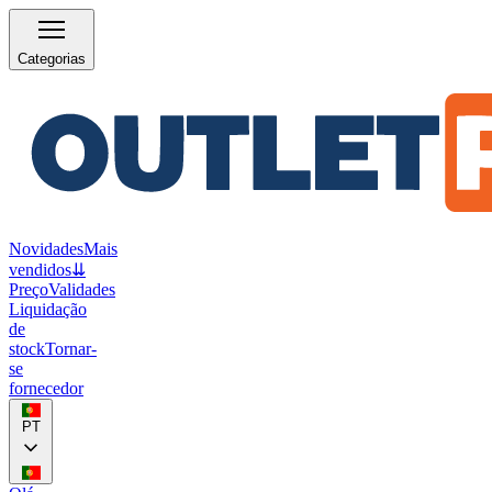
Categorias
Novidades
Mais
vendidos
⇊
Preço
Validades
Liquidação
de
stock
Tornar-
se
fornecedor
PT