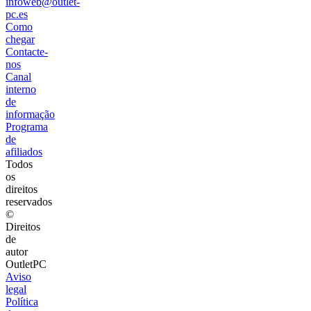
infoweb@outlet-
pc.es
Como
chegar
Contacte-
nos
Canal
interno
de
informação
Programa
de
afiliados
Todos
os
direitos
reservados
©
Direitos
de
autor
OutletPC
Aviso
legal
Política