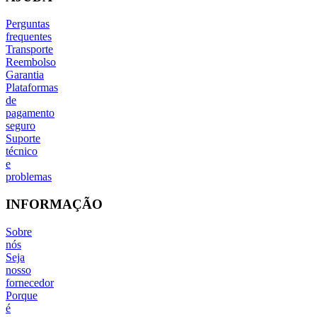
Perguntas
frequentes
Transporte
Reembolso
Garantia
Plataformas
de
pagamento
seguro
Suporte
técnico
e
problemas
INFORMAÇÃO
Sobre
nós
Seja
nosso
fornecedor
Porque
é