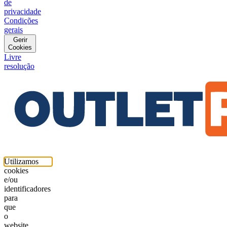
de
privacidade
Condições
gerais
Gerir
Cookies
Livre
resolução
Utilizamos
cookies
e/ou
identificadores
para
que
o
website