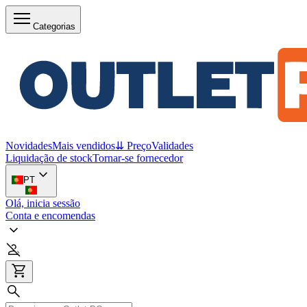
Categorias
Novidades
Mais vendidos
⇊ Preço
Validades
Liquidação de stock
Tornar-se fornecedor
PT
Olá, inicia sessão
Conta e encomendas