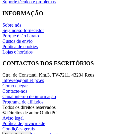
Suporte técnico e problemas
INFORMAÇÃO
Sobre nós
Seja nosso fornecedor
Porque é tão barato
Custos de envio
Política de cookies
Lojas e horários
CONTACTOS DOS ESCRITÓRIOS
Ctra. de Constantí, Km.3, TV-7211, 43204 Reus
infoweb@outlet-pc.es
Como chegar
Contacte-nos
Canal interno de informação
Programa de afiliados
Todos os direitos reservados
© Direitos de autor OutletPC
Aviso legal
Política de privacidade
Condições gerais