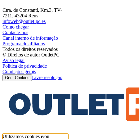
Ctra. de Constantí, Km.3, TV-
7211, 43204 Reus
infoweb@outlet-pc.es
Como chegar
Contacte-nos
Canal interno de informação
Programa de afiliados
Todos os direitos reservados
© Direitos de autor OutletPC
Aviso legal
Política de privacidade
Condições gerais
Livre resolução
Gerir Cookies
Utilizamos cookies e/ou