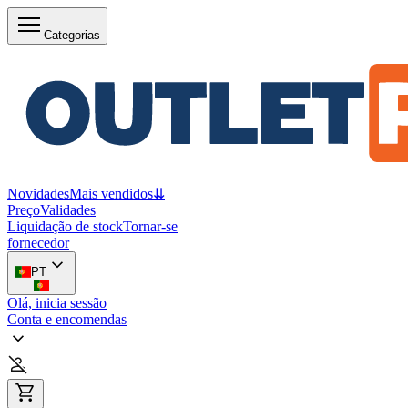
Categorias
Novidades
Mais vendidos
⇊
Preço
Validades
Liquidação de stock
Tornar-se
fornecedor
PT
Olá, inicia sessão
Conta e encomendas