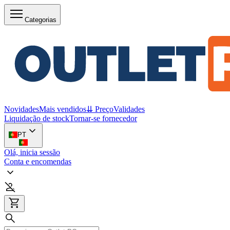
Categorias
Novidades
Mais vendidos
⇊ Preço
Validades
Liquidação de stock
Tornar-se fornecedor
PT
Olá, inicia sessão
Conta e encomendas