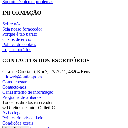
Suporte técnico e problemas
INFORMAÇÃO
Sobre nós
Seja nosso fornecedor
Porque é tão barato
Custos de envio
Política de cookies
Lojas e horários
CONTACTOS DOS ESCRITÓRIOS
Ctra. de Constantí, Km.3, TV-7211, 43204 Reus
infoweb@outlet-pc.es
Como chegar
Contacte-nos
Canal interno de informação
Programa de afiliados
Todos os direitos reservados
© Direitos de autor OutletPC
Aviso legal
Política de privacidade
Condições gerais