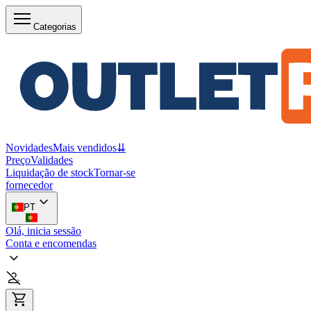
Categorias
Novidades
Mais vendidos
⇊
Preço
Validades
Liquidação de stock
Tornar-se
fornecedor
PT
Olá, inicia sessão
Conta e encomendas