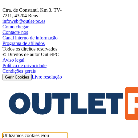
Ctra. de Constantí, Km.3, TV-
7211, 43204 Reus
infoweb@outlet-pc.es
Como chegar
Contacte-nos
Canal interno de informação
Programa de afiliados
Todos os direitos reservados
© Direitos de autor OutletPC
Aviso legal
Política de privacidade
Condições gerais
Livre resolução
Gerir Cookies
Utilizamos cookies e/ou