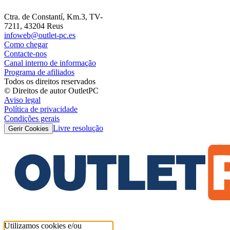
Ctra. de Constantí, Km.3, TV-
7211, 43204 Reus
infoweb@outlet-pc.es
Como chegar
Contacte-nos
Canal interno de informação
Programa de afiliados
Todos os direitos reservados
© Direitos de autor OutletPC
Aviso legal
Política de privacidade
Condições gerais
Livre resolução
Gerir Cookies
Utilizamos cookies e/ou