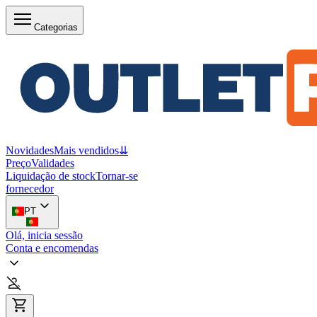
Categorias
Novidades
Mais vendidos
⇊
Preço
Validades
Liquidação de stock
Tornar-se
fornecedor
PT
Olá, inicia sessão
Conta e encomendas