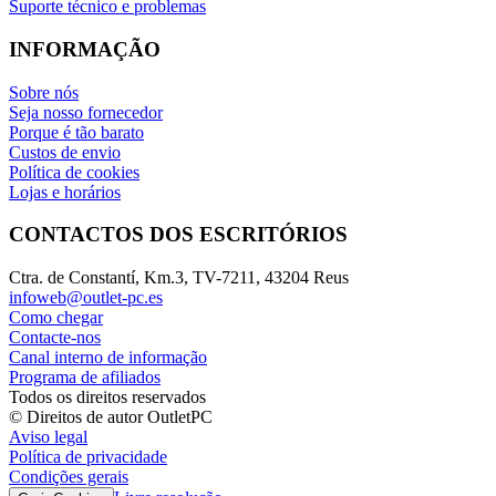
Suporte técnico e problemas
INFORMAÇÃO
Sobre nós
Seja nosso fornecedor
Porque é tão barato
Custos de envio
Política de cookies
Lojas e horários
CONTACTOS DOS ESCRITÓRIOS
Ctra. de Constantí, Km.3, TV-7211, 43204 Reus
infoweb@outlet-pc.es
Como chegar
Contacte-nos
Canal interno de informação
Programa de afiliados
Todos os direitos reservados
© Direitos de autor OutletPC
Aviso legal
Política de privacidade
Condições gerais