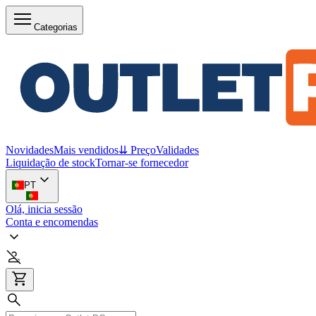
Categorias
Novidades
Mais vendidos
⇊ Preço
Validades
Liquidação de stock
Tornar-se fornecedor
PT
Olá, inicia sessão
Conta e encomendas