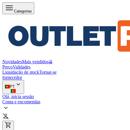
Categorias
Novidades
Mais vendidos
⇊
Preço
Validades
Liquidação de stock
Tornar-se
fornecedor
PT
Olá, inicia sessão
Conta e encomendas