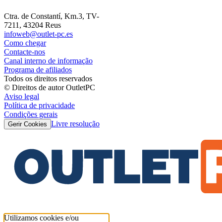
Ctra. de Constantí, Km.3, TV-
7211, 43204 Reus
infoweb@outlet-pc.es
Como chegar
Contacte-nos
Canal interno de informação
Programa de afiliados
Todos os direitos reservados
© Direitos de autor OutletPC
Aviso legal
Política de privacidade
Condições gerais
Livre resolução
Gerir Cookies
Utilizamos cookies e/ou