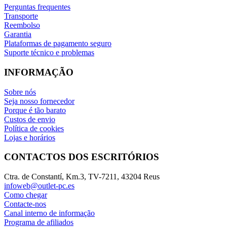
Perguntas frequentes
Transporte
Reembolso
Garantia
Plataformas de pagamento seguro
Suporte técnico e problemas
INFORMAÇÃO
Sobre nós
Seja nosso fornecedor
Porque é tão barato
Custos de envio
Política de cookies
Lojas e horários
CONTACTOS DOS ESCRITÓRIOS
Ctra. de Constantí, Km.3, TV-7211, 43204 Reus
infoweb@outlet-pc.es
Como chegar
Contacte-nos
Canal interno de informação
Programa de afiliados