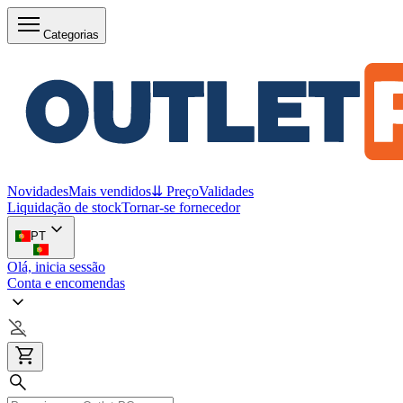
Categorias
Novidades
Mais vendidos
⇊ Preço
Validades
Liquidação de stock
Tornar-se fornecedor
PT
Olá, inicia sessão
Conta e encomendas