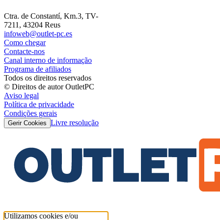
Ctra. de Constantí, Km.3, TV-
7211, 43204 Reus
infoweb@outlet-pc.es
Como chegar
Contacte-nos
Canal interno de informação
Programa de afiliados
Todos os direitos reservados
© Direitos de autor OutletPC
Aviso legal
Política de privacidade
Condições gerais
Livre resolução
Gerir Cookies
Utilizamos cookies e/ou