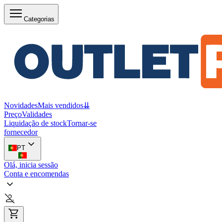
Categorias
Novidades
Mais vendidos
⇊
Preço
Validades
Liquidação de stock
Tornar-se
fornecedor
PT
Olá, inicia sessão
Conta e encomendas