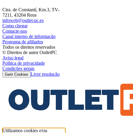
Ctra. de Constantí, Km.3, TV-
7211, 43204 Reus
infoweb@outlet-pc.es
Como chegar
Contacte-nos
Canal interno de informação
Programa de afiliados
Todos os direitos reservados
© Direitos de autor OutletPC
Aviso legal
Política de privacidade
Condições gerais
Livre resolução
Gerir Cookies
Utilizamos cookies e/ou