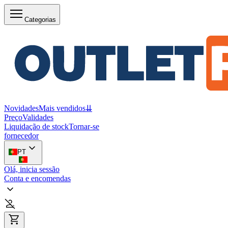
Categorias
Novidades
Mais vendidos
⇊
Preço
Validades
Liquidação de stock
Tornar-se
fornecedor
PT
Olá, inicia sessão
Conta e encomendas