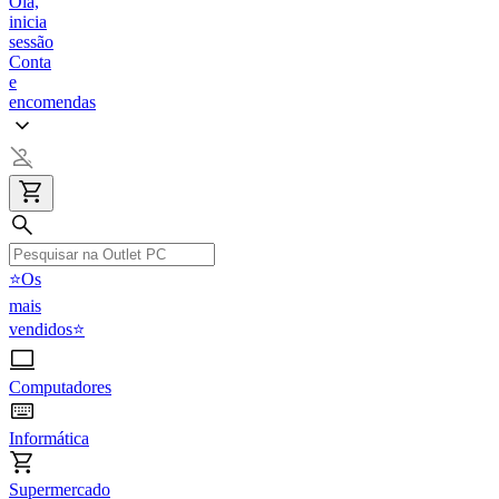
Olá,
inicia
sessão
Conta
e
encomendas
⭐Os
mais
vendidos⭐
Computadores
Informática
Supermercado