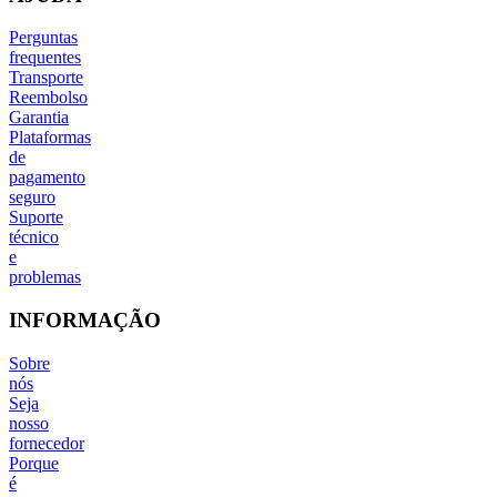
Perguntas
frequentes
Transporte
Reembolso
Garantia
Plataformas
de
pagamento
seguro
Suporte
técnico
e
problemas
INFORMAÇÃO
Sobre
nós
Seja
nosso
fornecedor
Porque
é