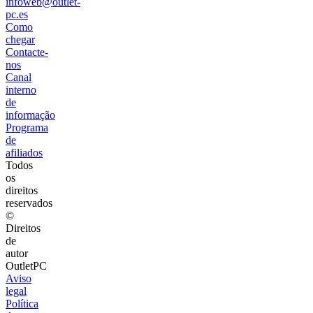
infoweb@outlet-
pc.es
Como
chegar
Contacte-
nos
Canal
interno
de
informação
Programa
de
afiliados
Todos
os
direitos
reservados
©
Direitos
de
autor
OutletPC
Aviso
legal
Política