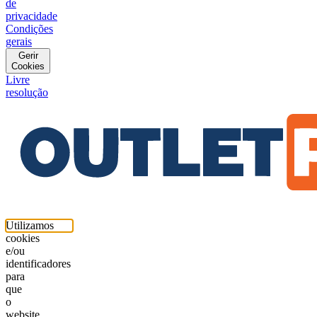
de
privacidade
Condições
gerais
Gerir
Cookies
Livre
resolução
Utilizamos
cookies
e/ou
identificadores
para
que
o
website