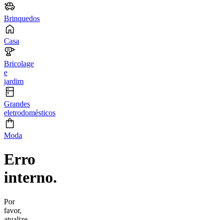
Brinquedos
Casa
Bricolage
e
jardim
Grandes
eletrodomésticos
Moda
Erro
interno.
Por
favor,
atualize