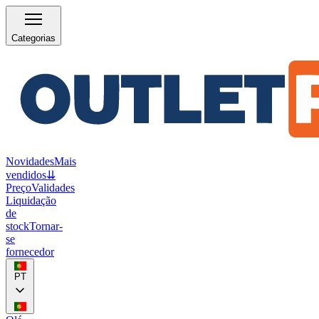
Categorias
Novidades
Mais
vendidos
⇊
Preço
Validades
Liquidação
de
stock
Tornar-
se
fornecedor
PT