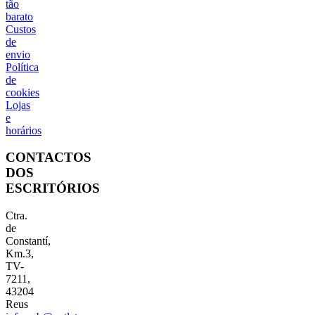
tão
barato
Custos
de
envio
Política
de
cookies
Lojas
e
horários
CONTACTOS
DOS
ESCRITÓRIOS
Ctra.
de
Constantí,
Km.3,
TV-
7211,
43204
Reus