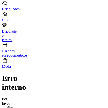
Brinquedos
Casa
Bricolage
e
jardim
Grandes
eletrodomésticos
Moda
Erro
interno.
Por
favor,
atualize