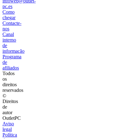
infoweb@outlet-
pc.es
Como
chegar
Contacte-
nos
Canal
interno
de
informação
Programa
de
afiliados
Todos
os
direitos
reservados
©
Direitos
de
autor
OutletPC
Aviso
legal
Política