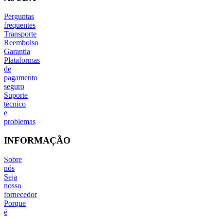
Perguntas
frequentes
Transporte
Reembolso
Garantia
Plataformas
de
pagamento
seguro
Suporte
técnico
e
problemas
INFORMAÇÃO
Sobre
nós
Seja
nosso
fornecedor
Porque
é