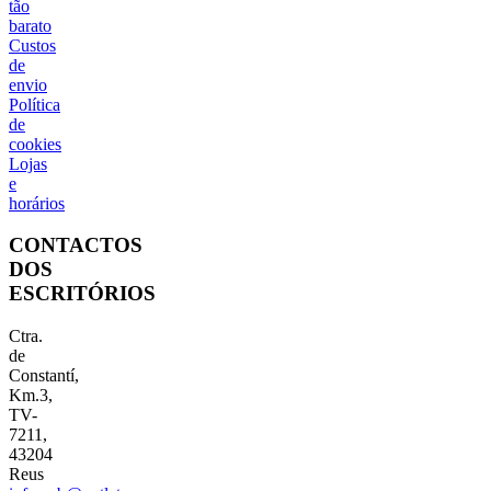
tão
barato
Custos
de
envio
Política
de
cookies
Lojas
e
horários
CONTACTOS
DOS
ESCRITÓRIOS
Ctra.
de
Constantí,
Km.3,
TV-
7211,
43204
Reus