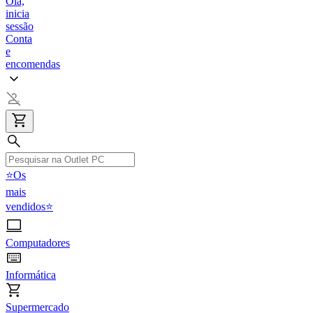
Olá,
inicia
sessão
Conta
e
encomendas
⭐Os
mais
vendidos⭐
Computadores
Informática
Supermercado