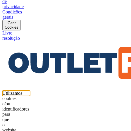
de
privacidade
Condições
gerais
Gerir
Cookies
Livre
resolução
Utilizamos
cookies
e/ou
identificadores
para
que
o
website