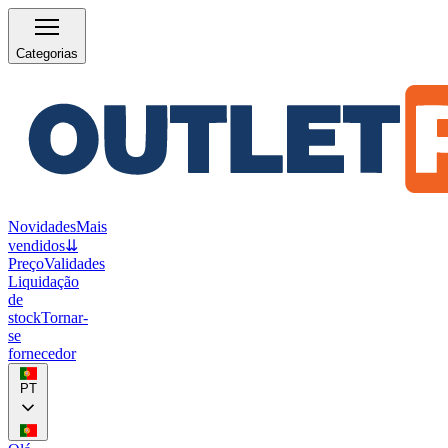
Categorias
Novidades
Mais
vendidos
⇊
Preço
Validades
Liquidação
de
stock
Tornar-
se
fornecedor
PT