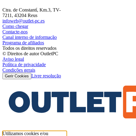
Ctra. de Constantí, Km.3, TV-
7211, 43204 Reus
infoweb@outlet-pc.es
Como chegar
Contacte-nos
Canal interno de informação
Programa de afiliados
Todos os direitos reservados
© Direitos de autor OutletPC
Aviso legal
Política de privacidade
Condições gerais
Livre resolução
Gerir Cookies
Utilizamos cookies e/ou