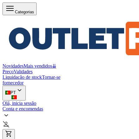
Categorias
Novidades
Mais vendidos
⇊
Preço
Validades
Liquidação de stock
Tornar-se
fornecedor
PT
Olá, inicia sessão
Conta e encomendas