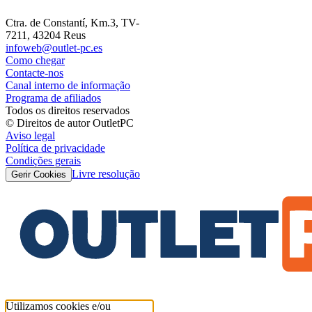
Ctra. de Constantí, Km.3, TV-
7211, 43204 Reus
infoweb@outlet-pc.es
Como chegar
Contacte-nos
Canal interno de informação
Programa de afiliados
Todos os direitos reservados
© Direitos de autor OutletPC
Aviso legal
Política de privacidade
Condições gerais
Livre resolução
Gerir Cookies
Utilizamos cookies e/ou