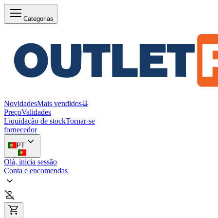
Categorias
Novidades
Mais vendidos
⇊
Preço
Validades
Liquidação de stock
Tornar-se
fornecedor
PT
Olá, inicia sessão
Conta e encomendas