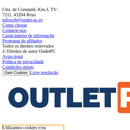
Ctra. de Constantí, Km.3, TV-
7211, 43204 Reus
infoweb@outlet-pc.es
Como chegar
Contacte-nos
Canal interno de informação
Programa de afiliados
Todos os direitos reservados
© Direitos de autor OutletPC
Aviso legal
Política de privacidade
Condições gerais
Livre resolução
Gerir Cookies
Utilizamos cookies e/ou