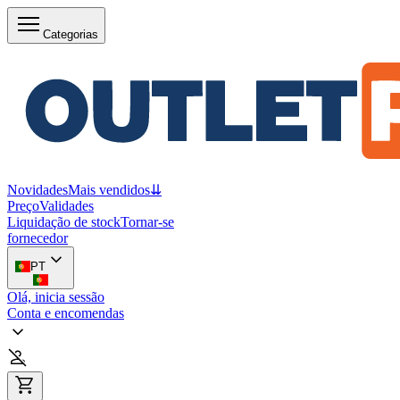
Categorias
Novidades
Mais vendidos
⇊
Preço
Validades
Liquidação de stock
Tornar-se
fornecedor
PT
Olá, inicia sessão
Conta e encomendas