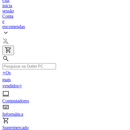
Olá,
inicia
sessão
Conta
e
encomendas
⭐Os
mais
vendidos⭐
Computadores
Informática
Supermercado