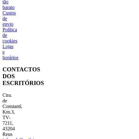
tão
barato
Custos
de
envio
Política
de
cookies
Lojas
e
horários
CONTACTOS
DOS
ESCRITÓRIOS
Ctra.
de
Constantí,
Km.3,
TV-
7211,
43204
Reus