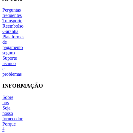
Perguntas
frequentes
Transporte
Reembolso
Garantia
Plataformas
de
pagamento
seguro
Suporte
técnico
e
problemas
INFORMAÇÃO
Sobre
nós
Seja
nosso
fornecedor
Porque
é