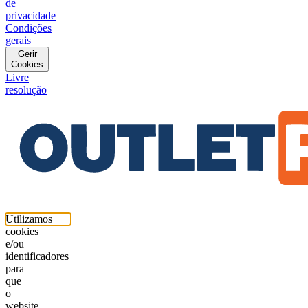
de
privacidade
Condições
gerais
Gerir
Cookies
Livre
resolução
Utilizamos
cookies
e/ou
identificadores
para
que
o
website