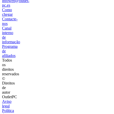
infoweb@outlet-
pc.es
Como
chegar
Contacte-
nos
Canal
interno
de
informação
Programa
de
afiliados
Todos
os
direitos
reservados
©
Direitos
de
autor
OutletPC
Aviso
legal
Política