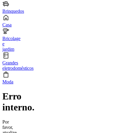
Brinquedos
Casa
Bricolage
e
jardim
Grandes
eletrodomésticos
Moda
Erro
interno.
Por
favor,
atualize