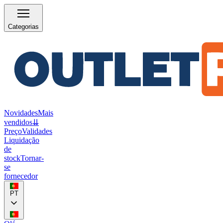
Categorias
Novidades
Mais
vendidos
⇊
Preço
Validades
Liquidação
de
stock
Tornar-
se
fornecedor
PT