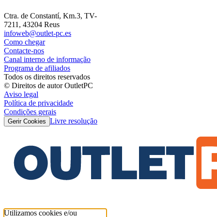
Ctra. de Constantí, Km.3, TV-
7211, 43204 Reus
infoweb@outlet-pc.es
Como chegar
Contacte-nos
Canal interno de informação
Programa de afiliados
Todos os direitos reservados
© Direitos de autor OutletPC
Aviso legal
Política de privacidade
Condições gerais
Livre resolução
Gerir Cookies
Utilizamos cookies e/ou