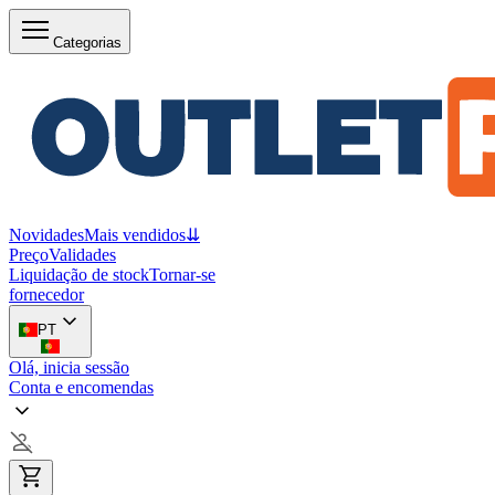
Categorias
Novidades
Mais vendidos
⇊
Preço
Validades
Liquidação de stock
Tornar-se
fornecedor
PT
Olá, inicia sessão
Conta e encomendas