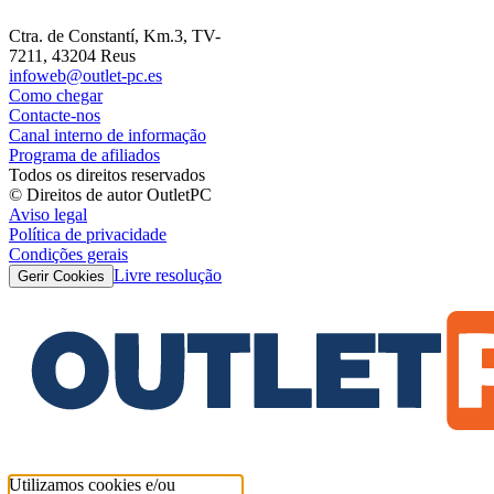
Ctra. de Constantí, Km.3, TV-
7211, 43204 Reus
infoweb@outlet-pc.es
Como chegar
Contacte-nos
Canal interno de informação
Programa de afiliados
Todos os direitos reservados
© Direitos de autor OutletPC
Aviso legal
Política de privacidade
Condições gerais
Livre resolução
Gerir Cookies
Utilizamos cookies e/ou