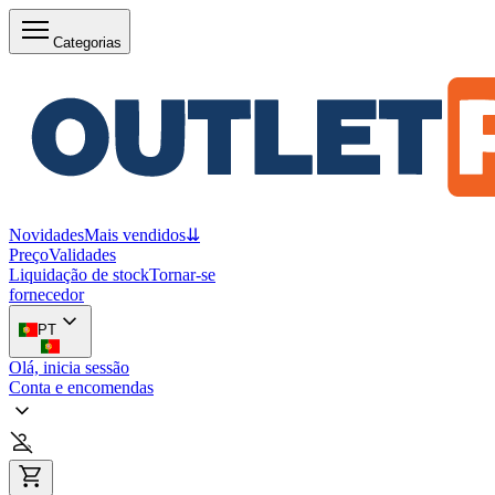
Categorias
Novidades
Mais vendidos
⇊
Preço
Validades
Liquidação de stock
Tornar-se
fornecedor
PT
Olá, inicia sessão
Conta e encomendas