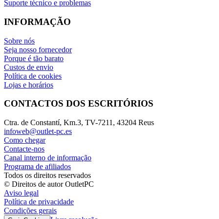
Suporte técnico e problemas
INFORMAÇÃO
Sobre nós
Seja nosso fornecedor
Porque é tão barato
Custos de envio
Política de cookies
Lojas e horários
CONTACTOS DOS ESCRITÓRIOS
Ctra. de Constantí, Km.3, TV-7211, 43204 Reus
infoweb@outlet-pc.es
Como chegar
Contacte-nos
Canal interno de informação
Programa de afiliados
Todos os direitos reservados
© Direitos de autor OutletPC
Aviso legal
Política de privacidade
Condições gerais