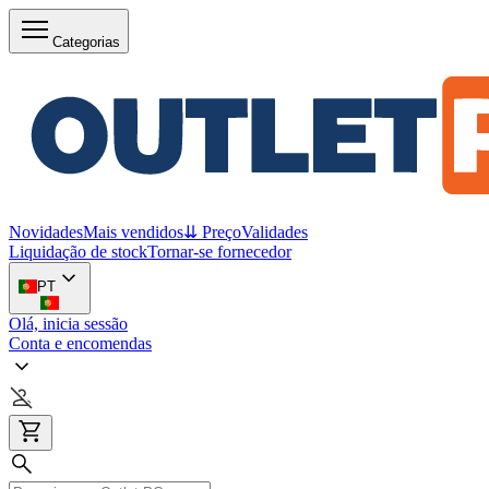
Categorias
Novidades
Mais vendidos
⇊ Preço
Validades
Liquidação de stock
Tornar-se fornecedor
PT
Olá, inicia sessão
Conta e encomendas