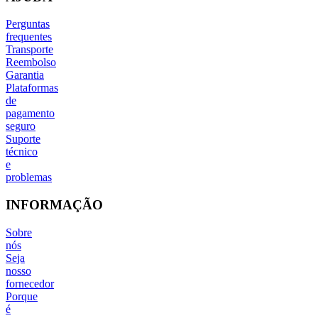
Perguntas
frequentes
Transporte
Reembolso
Garantia
Plataformas
de
pagamento
seguro
Suporte
técnico
e
problemas
INFORMAÇÃO
Sobre
nós
Seja
nosso
fornecedor
Porque
é