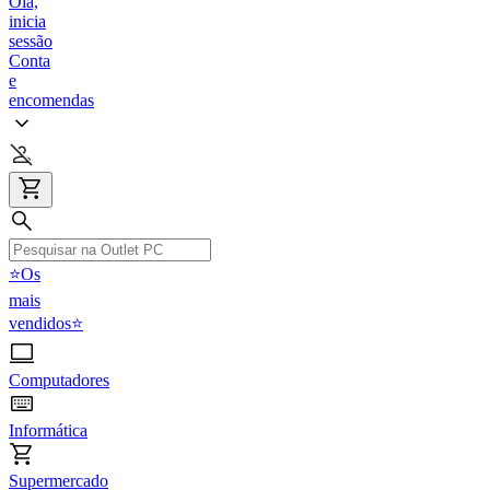
Olá,
inicia
sessão
Conta
e
encomendas
⭐Os
mais
vendidos⭐
Computadores
Informática
Supermercado