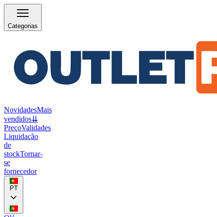
Categorias
Novidades
Mais
vendidos
⇊
Preço
Validades
Liquidação
de
stock
Tornar-
se
fornecedor
PT