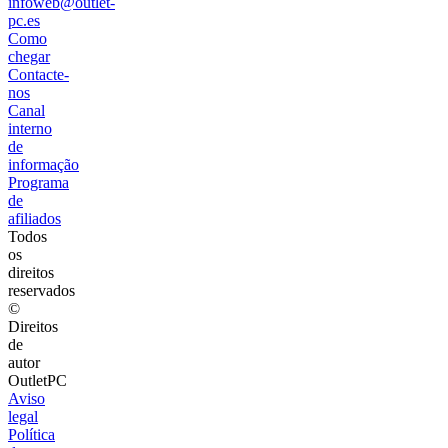
infoweb@outlet-
pc.es
Como
chegar
Contacte-
nos
Canal
interno
de
informação
Programa
de
afiliados
Todos
os
direitos
reservados
©
Direitos
de
autor
OutletPC
Aviso
legal
Política