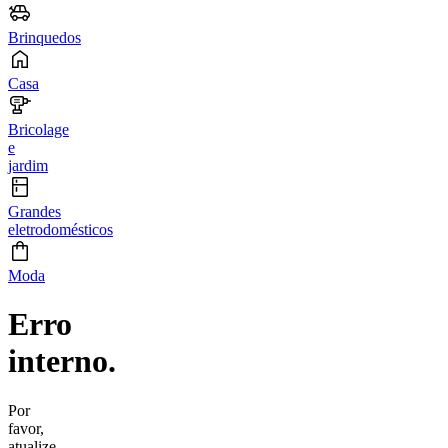
Brinquedos
Casa
Bricolage
e
jardim
Grandes
eletrodomésticos
Moda
Erro
interno.
Por
favor,
atualize