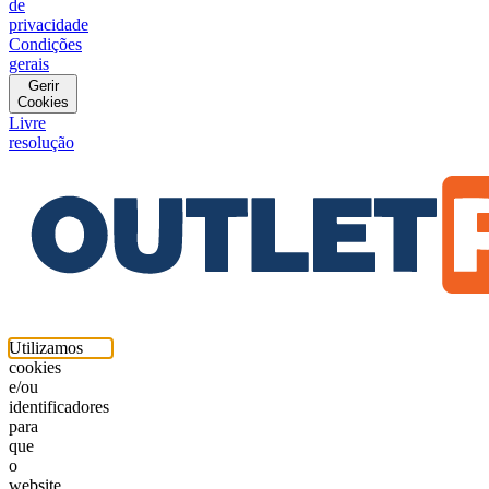
de
privacidade
Condições
gerais
Gerir
Cookies
Livre
resolução
Utilizamos
cookies
e/ou
identificadores
para
que
o
website