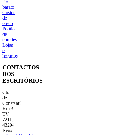
tão
barato
Custos
de
envio
Política
de
cookies
Lojas
e
horários
CONTACTOS
DOS
ESCRITÓRIOS
Ctra.
de
Constantí,
Km.3,
TV-
7211,
43204
Reus