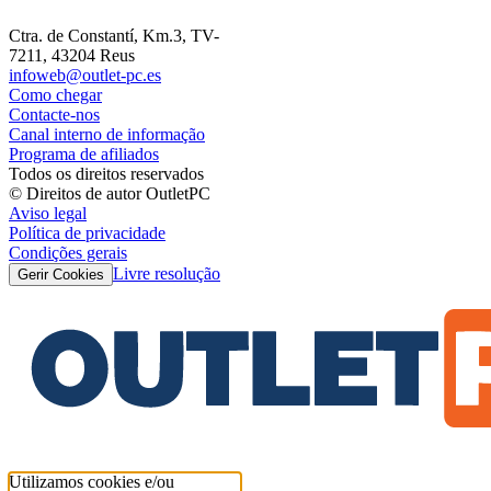
Ctra. de Constantí, Km.3, TV-
7211, 43204 Reus
infoweb@outlet-pc.es
Como chegar
Contacte-nos
Canal interno de informação
Programa de afiliados
Todos os direitos reservados
© Direitos de autor OutletPC
Aviso legal
Política de privacidade
Condições gerais
Livre resolução
Gerir Cookies
Utilizamos cookies e/ou