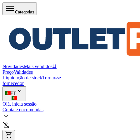
Categorias
Novidades
Mais vendidos
⇊
Preço
Validades
Liquidação de stock
Tornar-se
fornecedor
PT
Olá, inicia sessão
Conta e encomendas