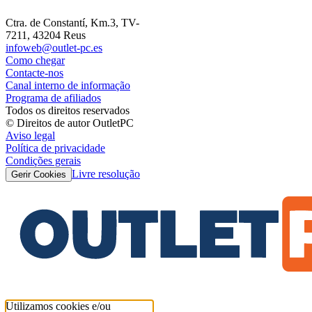
Ctra. de Constantí, Km.3, TV-
7211, 43204 Reus
infoweb@outlet-pc.es
Como chegar
Contacte-nos
Canal interno de informação
Programa de afiliados
Todos os direitos reservados
© Direitos de autor OutletPC
Aviso legal
Política de privacidade
Condições gerais
Livre resolução
Gerir Cookies
Utilizamos cookies e/ou