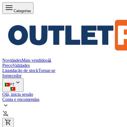
Categorias
Novidades
Mais vendidos
⇊
Preço
Validades
Liquidação de stock
Tornar-se
fornecedor
PT
Olá, inicia sessão
Conta e encomendas