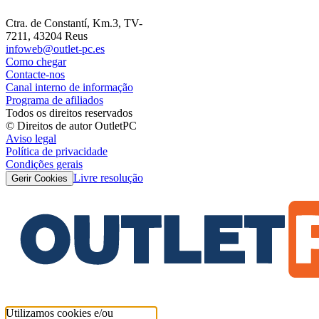
Ctra. de Constantí, Km.3, TV-
7211, 43204 Reus
infoweb@outlet-pc.es
Como chegar
Contacte-nos
Canal interno de informação
Programa de afiliados
Todos os direitos reservados
© Direitos de autor OutletPC
Aviso legal
Política de privacidade
Condições gerais
Livre resolução
Gerir Cookies
Utilizamos cookies e/ou