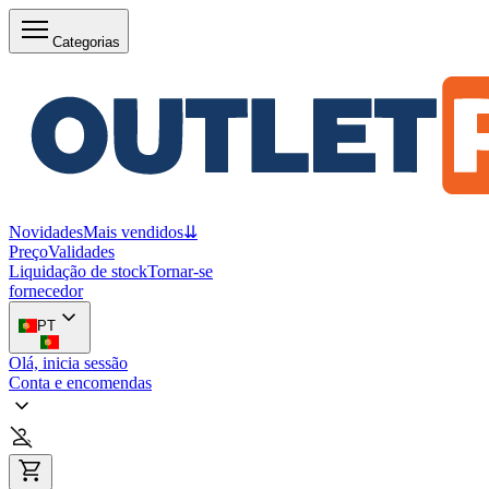
Categorias
Novidades
Mais vendidos
⇊
Preço
Validades
Liquidação de stock
Tornar-se
fornecedor
PT
Olá, inicia sessão
Conta e encomendas