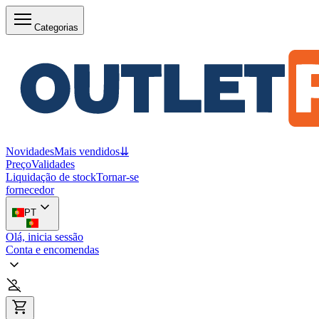
Categorias
Novidades
Mais vendidos
⇊
Preço
Validades
Liquidação de stock
Tornar-se
fornecedor
PT
Olá, inicia sessão
Conta e encomendas