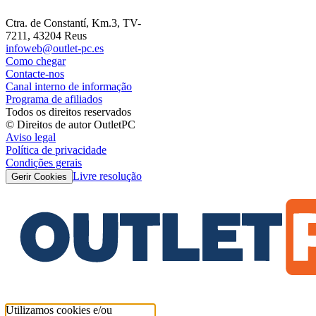
Ctra. de Constantí, Km.3, TV-
7211, 43204 Reus
infoweb@outlet-pc.es
Como chegar
Contacte-nos
Canal interno de informação
Programa de afiliados
Todos os direitos reservados
© Direitos de autor OutletPC
Aviso legal
Política de privacidade
Condições gerais
Livre resolução
Gerir Cookies
Utilizamos cookies e/ou