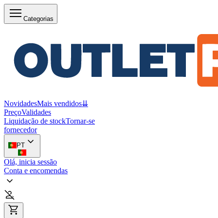
Categorias
Novidades
Mais vendidos
⇊
Preço
Validades
Liquidação de stock
Tornar-se
fornecedor
PT
Olá, inicia sessão
Conta e encomendas