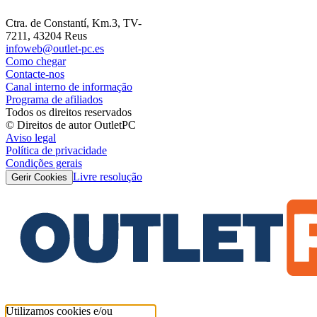
Ctra. de Constantí, Km.3, TV-
7211, 43204 Reus
infoweb@outlet-pc.es
Como chegar
Contacte-nos
Canal interno de informação
Programa de afiliados
Todos os direitos reservados
© Direitos de autor OutletPC
Aviso legal
Política de privacidade
Condições gerais
Livre resolução
Gerir Cookies
Utilizamos cookies e/ou