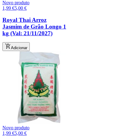
Novo produto
1,99
€
5,00
€
Royal Thai Arroz
Jasmim de Grão Longo 1
kg (Val: 21/11/2027)
Adicionar
Novo produto
1,99
€
5,00
€