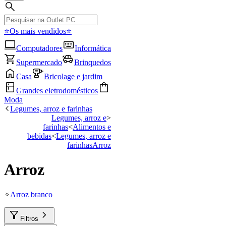
⭐Os mais vendidos⭐
Computadores
Informática
Supermercado
Brinquedos
Casa
Bricolage e jardim
Grandes eletrodomésticos
Moda
Legumes, arroz e farinhas
Legumes, arroz e
<
farinhas
<
Alimentos e
bebidas
<
Legumes, arroz e
farinhas
Arroz
Arroz
Arroz branco
Filtros