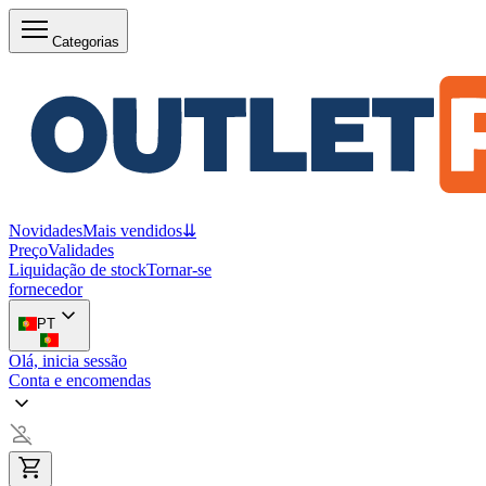
Categorias
Novidades
Mais vendidos
⇊
Preço
Validades
Liquidação de stock
Tornar-se
fornecedor
PT
Olá, inicia sessão
Conta e encomendas