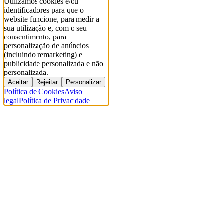
Utilizamos cookies e/ou
identificadores para que o
website funcione, para medir a
sua utilização e, com o seu
consentimento, para
personalização de anúncios
(incluindo remarketing) e
publicidade personalizada e não
personalizada.
Aceitar
Rejeitar
Personalizar
Política de Cookies
Aviso
legal
Política de Privacidade