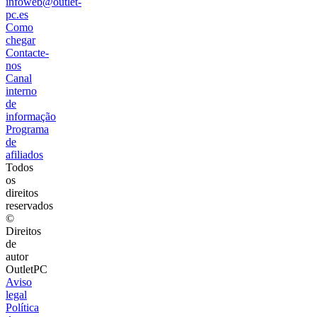
infoweb@outlet-
pc.es
Como
chegar
Contacte-
nos
Canal
interno
de
informação
Programa
de
afiliados
Todos
os
direitos
reservados
©
Direitos
de
autor
OutletPC
Aviso
legal
Política