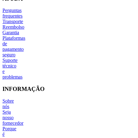
Perguntas
frequentes
Transporte
Reembolso
Garantia
Plataformas
de
pagamento
seguro
Suporte
técnico
e
problemas
INFORMAÇÃO
Sobre
nós
Seja
nosso
fornecedor
Porque
é