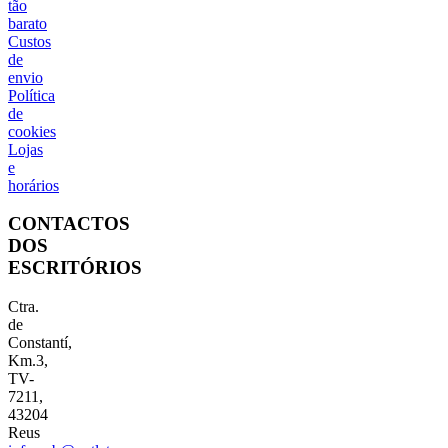
tão
barato
Custos
de
envio
Política
de
cookies
Lojas
e
horários
CONTACTOS
DOS
ESCRITÓRIOS
Ctra.
de
Constantí,
Km.3,
TV-
7211,
43204
Reus