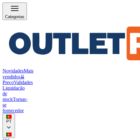
Categorias
Novidades
Mais
vendidos
⇊
Preço
Validades
Liquidação
de
stock
Tornar-
se
fornecedor
PT