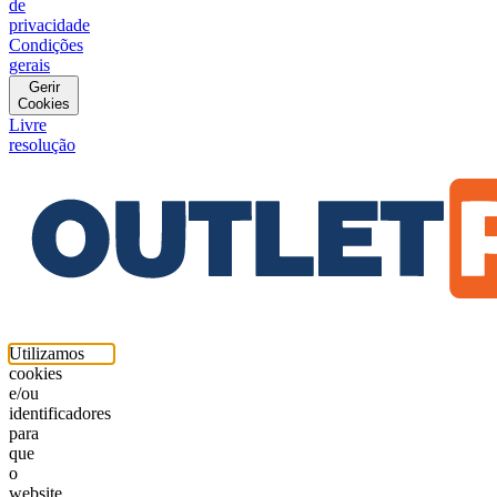
de
privacidade
Condições
gerais
Gerir
Cookies
Livre
resolução
Utilizamos
cookies
e/ou
identificadores
para
que
o
website