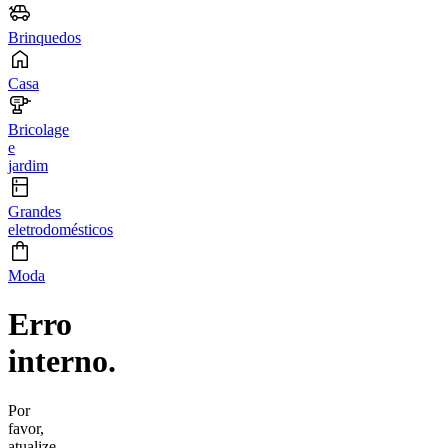
Brinquedos
Casa
Bricolage
e
jardim
Grandes
eletrodomésticos
Moda
Erro
interno.
Por
favor,
atualize