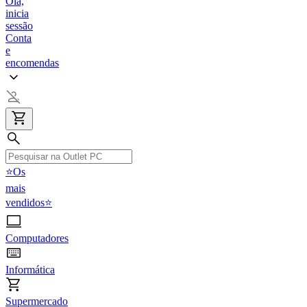
Olá,
inicia
sessão
Conta
e
encomendas
⭐Os
mais
vendidos⭐
Computadores
Informática
Supermercado