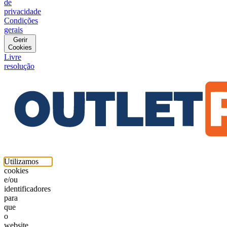
de
privacidade
Condições
gerais
Gerir
Cookies
Livre
resolução
Utilizamos
cookies
e/ou
identificadores
para
que
o
website