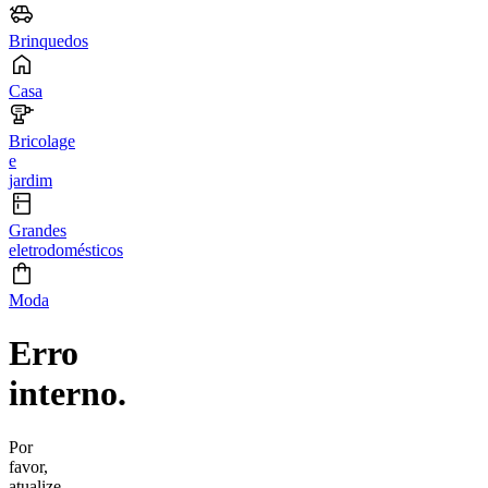
Brinquedos
Casa
Bricolage
e
jardim
Grandes
eletrodomésticos
Moda
Erro
interno.
Por
favor,
atualize