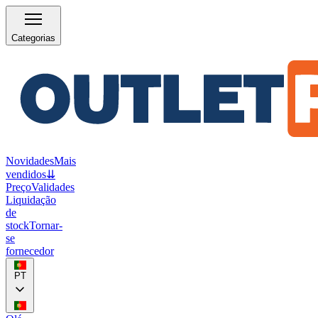
Categorias
Novidades
Mais
vendidos
⇊
Preço
Validades
Liquidação
de
stock
Tornar-
se
fornecedor
PT