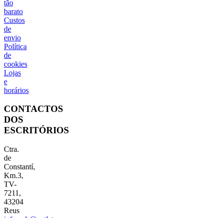
tão
barato
Custos
de
envio
Política
de
cookies
Lojas
e
horários
CONTACTOS
DOS
ESCRITÓRIOS
Ctra.
de
Constantí,
Km.3,
TV-
7211,
43204
Reus