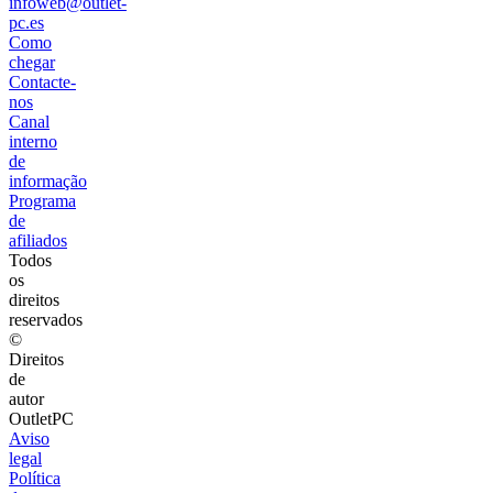
infoweb@outlet-
pc.es
Como
chegar
Contacte-
nos
Canal
interno
de
informação
Programa
de
afiliados
Todos
os
direitos
reservados
©
Direitos
de
autor
OutletPC
Aviso
legal
Política