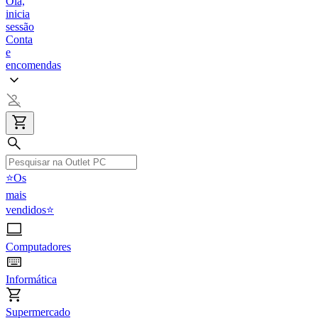
Olá,
inicia
sessão
Conta
e
encomendas
⭐Os
mais
vendidos⭐
Computadores
Informática
Supermercado