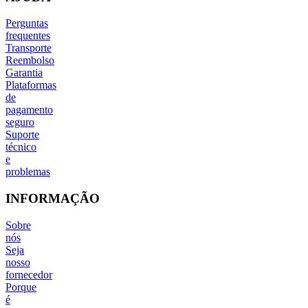
Perguntas
frequentes
Transporte
Reembolso
Garantia
Plataformas
de
pagamento
seguro
Suporte
técnico
e
problemas
INFORMAÇÃO
Sobre
nós
Seja
nosso
fornecedor
Porque
é