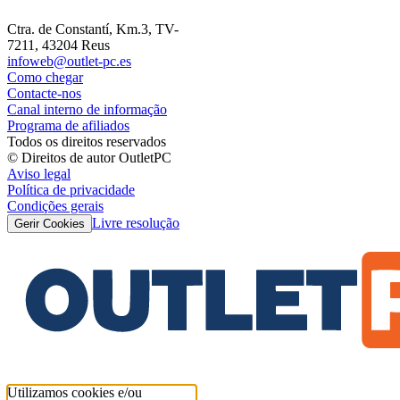
Ctra. de Constantí, Km.3, TV-
7211, 43204 Reus
infoweb@outlet-pc.es
Como chegar
Contacte-nos
Canal interno de informação
Programa de afiliados
Todos os direitos reservados
© Direitos de autor OutletPC
Aviso legal
Política de privacidade
Condições gerais
Livre resolução
Gerir Cookies
Utilizamos cookies e/ou