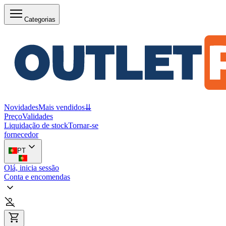
Categorias
Novidades
Mais vendidos
⇊
Preço
Validades
Liquidação de stock
Tornar-se
fornecedor
PT
Olá, inicia sessão
Conta e encomendas