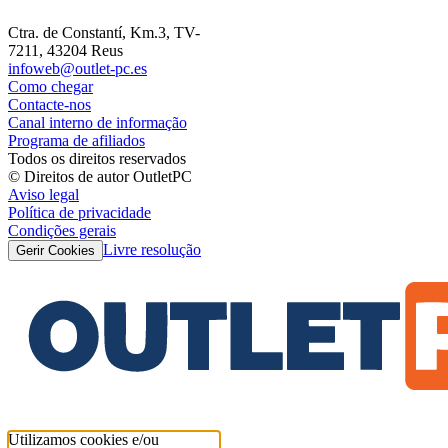
Ctra. de Constantí, Km.3, TV-
7211, 43204 Reus
infoweb@outlet-pc.es
Como chegar
Contacte-nos
Canal interno de informação
Programa de afiliados
Todos os direitos reservados
© Direitos de autor OutletPC
Aviso legal
Política de privacidade
Condições gerais
Livre resolução
Gerir Cookies
Utilizamos cookies e/ou