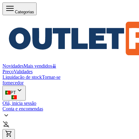
Categorias
Novidades
Mais vendidos
⇊
Preço
Validades
Liquidação de stock
Tornar-se
fornecedor
PT
Olá, inicia sessão
Conta e encomendas