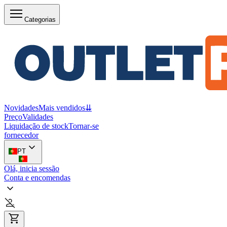
Categorias
Novidades
Mais vendidos
⇊
Preço
Validades
Liquidação de stock
Tornar-se
fornecedor
PT
Olá, inicia sessão
Conta e encomendas