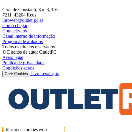
Ctra. de Constantí, Km.3, TV-
7211, 43204 Reus
infoweb@outlet-pc.es
Como chegar
Contacte-nos
Canal interno de informação
Programa de afiliados
Todos os direitos reservados
© Direitos de autor OutletPC
Aviso legal
Política de privacidade
Condições gerais
Livre resolução
Gerir Cookies
Utilizamos cookies e/ou