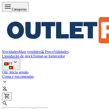
Categorias
Novidades
Mais vendidos
⇊ Preço
Validades
Liquidação de stock
Tornar-se fornecedor
PT
Olá, inicia sessão
Conta e encomendas