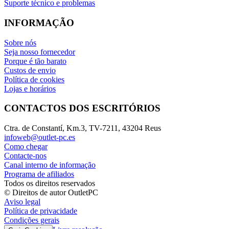
Suporte técnico e problemas
INFORMAÇÃO
Sobre nós
Seja nosso fornecedor
Porque é tão barato
Custos de envio
Política de cookies
Lojas e horários
CONTACTOS DOS ESCRITÓRIOS
Ctra. de Constantí, Km.3, TV-7211, 43204 Reus
infoweb@outlet-pc.es
Como chegar
Contacte-nos
Canal interno de informação
Programa de afiliados
Todos os direitos reservados
© Direitos de autor OutletPC
Aviso legal
Política de privacidade
Condições gerais