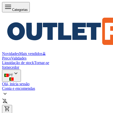
Categorias
Novidades
Mais vendidos
⇊
Preço
Validades
Liquidação de stock
Tornar-se
fornecedor
PT
Olá, inicia sessão
Conta e encomendas