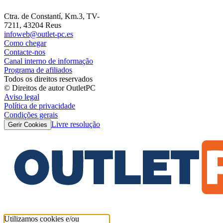
Ctra. de Constantí, Km.3, TV-
7211, 43204 Reus
infoweb@outlet-pc.es
Como chegar
Contacte-nos
Canal interno de informação
Programa de afiliados
Todos os direitos reservados
© Direitos de autor OutletPC
Aviso legal
Política de privacidade
Condições gerais
Livre resolução
Gerir Cookies
Utilizamos cookies e/ou