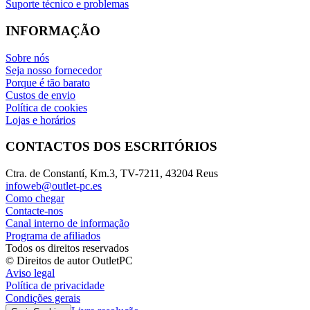
Suporte técnico e problemas
INFORMAÇÃO
Sobre nós
Seja nosso fornecedor
Porque é tão barato
Custos de envio
Política de cookies
Lojas e horários
CONTACTOS DOS ESCRITÓRIOS
Ctra. de Constantí, Km.3, TV-7211, 43204 Reus
infoweb@outlet-pc.es
Como chegar
Contacte-nos
Canal interno de informação
Programa de afiliados
Todos os direitos reservados
© Direitos de autor OutletPC
Aviso legal
Política de privacidade
Condições gerais