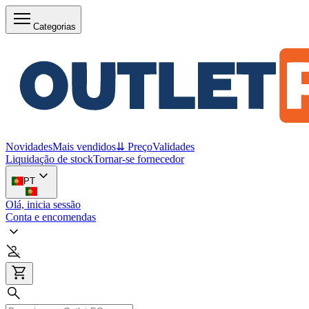
Categorias
Novidades
Mais vendidos
⇊ Preço
Validades
Liquidação de stock
Tornar-se fornecedor
PT
Olá, inicia sessão
Conta e encomendas