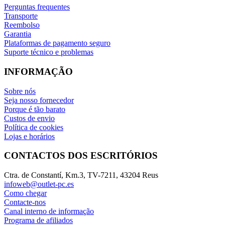
Perguntas frequentes
Transporte
Reembolso
Garantia
Plataformas de pagamento seguro
Suporte técnico e problemas
INFORMAÇÃO
Sobre nós
Seja nosso fornecedor
Porque é tão barato
Custos de envio
Política de cookies
Lojas e horários
CONTACTOS DOS ESCRITÓRIOS
Ctra. de Constantí, Km.3, TV-7211, 43204 Reus
infoweb@outlet-pc.es
Como chegar
Contacte-nos
Canal interno de informação
Programa de afiliados