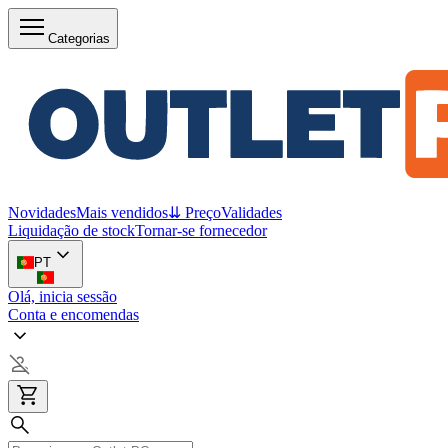
Categorias
Novidades
Mais vendidos
⇊ Preço
Validades
Liquidação de stock
Tornar-se fornecedor
PT
Olá, inicia sessão
Conta e encomendas