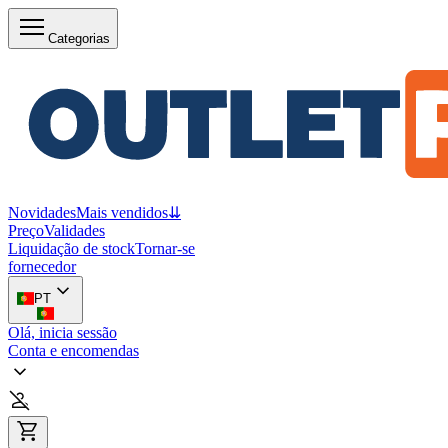
Categorias
Novidades
Mais vendidos
⇊
Preço
Validades
Liquidação de stock
Tornar-se
fornecedor
PT
Olá, inicia sessão
Conta e encomendas