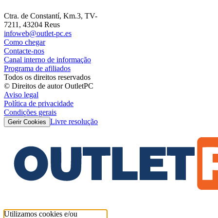
Ctra. de Constantí, Km.3, TV-
7211, 43204 Reus
infoweb@outlet-pc.es
Como chegar
Contacte-nos
Canal interno de informação
Programa de afiliados
Todos os direitos reservados
© Direitos de autor OutletPC
Aviso legal
Política de privacidade
Condições gerais
Livre resolução
Gerir Cookies
Utilizamos cookies e/ou