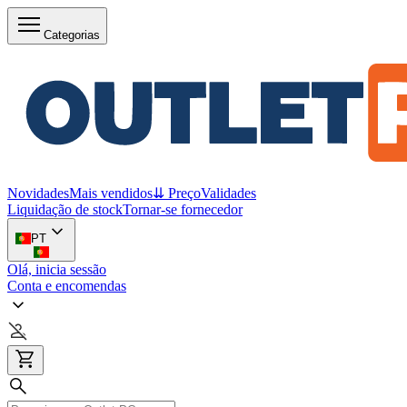
Categorias
Novidades
Mais vendidos
⇊ Preço
Validades
Liquidação de stock
Tornar-se fornecedor
PT
Olá, inicia sessão
Conta e encomendas