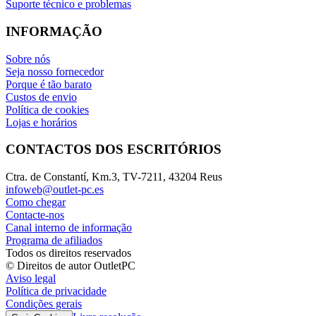
Suporte técnico e problemas
INFORMAÇÃO
Sobre nós
Seja nosso fornecedor
Porque é tão barato
Custos de envio
Política de cookies
Lojas e horários
CONTACTOS DOS ESCRITÓRIOS
Ctra. de Constantí, Km.3, TV-7211, 43204 Reus
infoweb@outlet-pc.es
Como chegar
Contacte-nos
Canal interno de informação
Programa de afiliados
Todos os direitos reservados
© Direitos de autor OutletPC
Aviso legal
Política de privacidade
Condições gerais