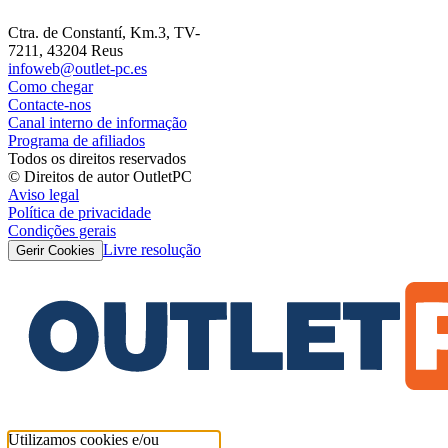
Ctra. de Constantí, Km.3, TV-
7211, 43204 Reus
infoweb@outlet-pc.es
Como chegar
Contacte-nos
Canal interno de informação
Programa de afiliados
Todos os direitos reservados
© Direitos de autor OutletPC
Aviso legal
Política de privacidade
Condições gerais
Livre resolução
Gerir Cookies
Utilizamos cookies e/ou