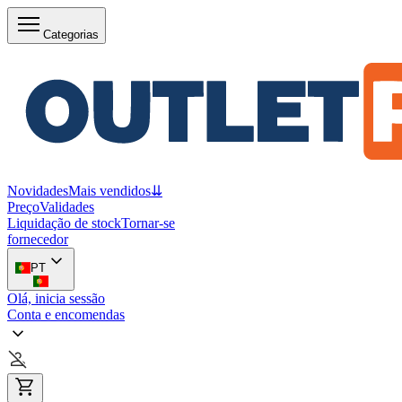
Categorias
Novidades
Mais vendidos
⇊
Preço
Validades
Liquidação de stock
Tornar-se
fornecedor
PT
Olá, inicia sessão
Conta e encomendas