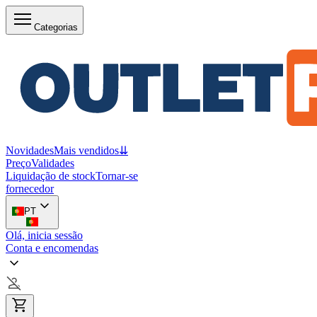
Categorias
Novidades
Mais vendidos
⇊
Preço
Validades
Liquidação de stock
Tornar-se
fornecedor
PT
Olá, inicia sessão
Conta e encomendas