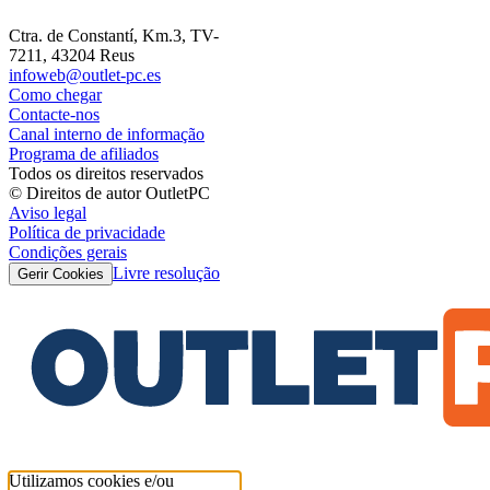
Ctra. de Constantí, Km.3, TV-
7211, 43204 Reus
infoweb@outlet-pc.es
Como chegar
Contacte-nos
Canal interno de informação
Programa de afiliados
Todos os direitos reservados
© Direitos de autor OutletPC
Aviso legal
Política de privacidade
Condições gerais
Livre resolução
Gerir Cookies
Utilizamos cookies e/ou