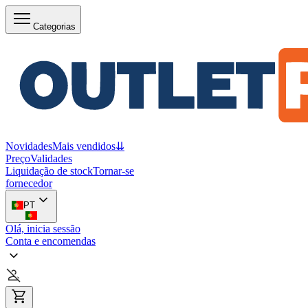
Categorias
Novidades
Mais vendidos
⇊
Preço
Validades
Liquidação de stock
Tornar-se
fornecedor
PT
Olá, inicia sessão
Conta e encomendas