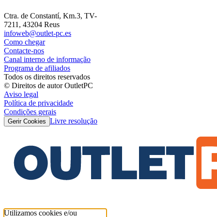
Ctra. de Constantí, Km.3, TV-
7211, 43204 Reus
infoweb@outlet-pc.es
Como chegar
Contacte-nos
Canal interno de informação
Programa de afiliados
Todos os direitos reservados
© Direitos de autor OutletPC
Aviso legal
Política de privacidade
Condições gerais
Livre resolução
Gerir Cookies
Utilizamos cookies e/ou