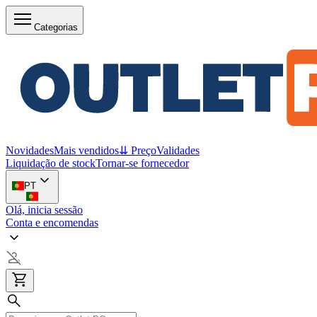
Categorias
Novidades
Mais vendidos
⇊ Preço
Validades
Liquidação de stock
Tornar-se fornecedor
PT
Olá, inicia sessão
Conta e encomendas