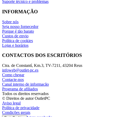
Suporte técnico e problemas
INFORMAÇÃO
Sobre nós
Seja nosso fornecedor
Porque é tão barato
Custos de envio
Política de cookies
Lojas e horários
CONTACTOS DOS ESCRITÓRIOS
Ctra. de Constantí, Km.3, TV-7211, 43204 Reus
infoweb@outlet-pc.es
Como chegar
Contacte-nos
Canal interno de informação
Programa de afiliados
Todos os direitos reservados
© Direitos de autor OutletPC
Aviso legal
Política de privacidade
Condições gerais