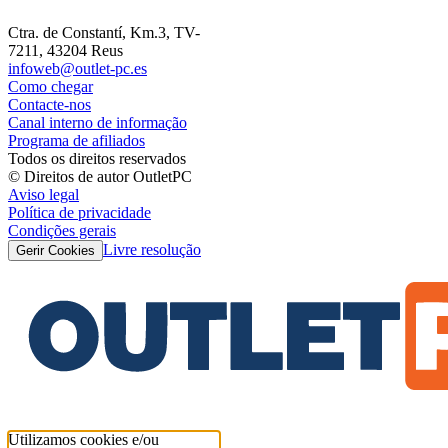
Ctra. de Constantí, Km.3, TV-
7211, 43204 Reus
infoweb@outlet-pc.es
Como chegar
Contacte-nos
Canal interno de informação
Programa de afiliados
Todos os direitos reservados
© Direitos de autor OutletPC
Aviso legal
Política de privacidade
Condições gerais
Livre resolução
Gerir Cookies
Utilizamos cookies e/ou