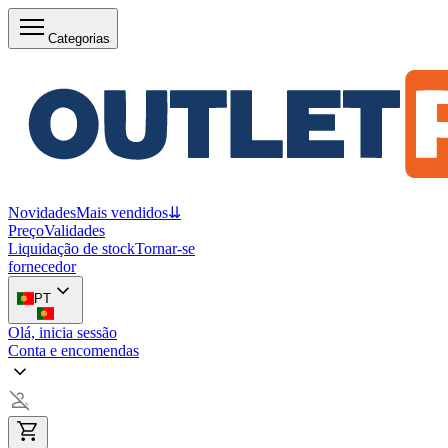
Categorias
Novidades
Mais vendidos
⇊
Preço
Validades
Liquidação de stock
Tornar-se
fornecedor
PT
Olá, inicia sessão
Conta e encomendas